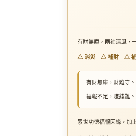
有財無庫，兩袖清風，
△ 消災 △ 補財 △ 
有財無庫，財難守。
福報不足，賺錢難。
累世功德福報因緣，加