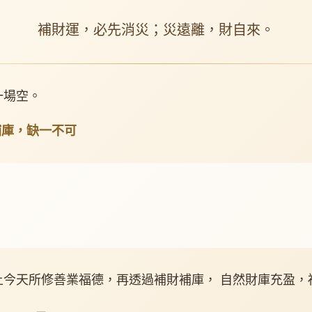
補財運，必先消災；災遠離，財自來。
一場空。
補庫，缺一不可
上今天所修善業福德，再透過補財補庫， 自然財庫充盈，