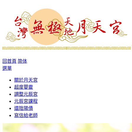
回首頁
简体
選單
關於月天宮
超度嬰靈
調整元辰宮
元辰宮課程
還陰陽債
寫信給老師