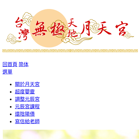
回首頁
简体
選單
關於月天宮
超度嬰靈
調整元辰宮
元辰宮課程
還陰陽債
寫信給老師