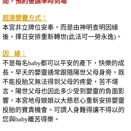
間，預約後請準時到場
超渡嬰靈方式：
本宮非立牌位安奉，而是由神明查明因緣
後，擇日安排重新轉世(此法可一勞永逸)。
因 緣：
不是每名baby都可以平安的產下，快樂的成
長。早夭的嬰靈通常跟隨陽世父母身旁，既
不能投胎又無法得到父母的疼愛，苦不堪
言。陽世父母也因此多少受到嬰靈的負面影
響，本宮地母娘娘以大慈悲心重新安排嬰靈
投胎的寶貴機會。可謂人身難得讓不得以的
您與baby離苦得樂。