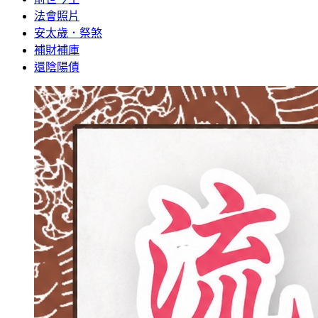
法會照片
安太歲．祭煞
補財補庫
還陰陽債