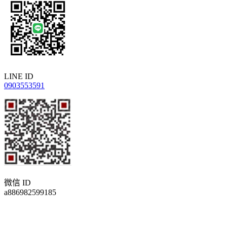
LINE ID
0903553591
微信 ID
a886982599185